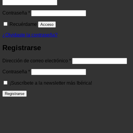
Obligatorio
Contraseña
*
Recuérdame
Acceso
¿Olvidaste la contraseña?
Registrarse
Obligatorio
Dirección de correo electrónico
*
Obligatorio
Contraseña
*
¡Suscríbete a la newsletter más Ibérica!
Registrarse