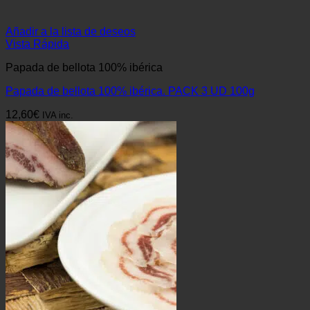
Añadir a la lista de deseos
Vista Rápida
Papada de bellota 100% ibérica
Papada de bellota 100% ibérica. PACK 3 UD 100g
12,60
€
IVA inc.