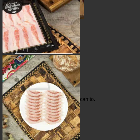
Carne fresca
Conoce Cerdoh!
Contacto
Blog
Buscar
por:
0,00
€
0
No hay productos en el carrito.
Volver a la tienda
Buscar
por:
0
Carrito