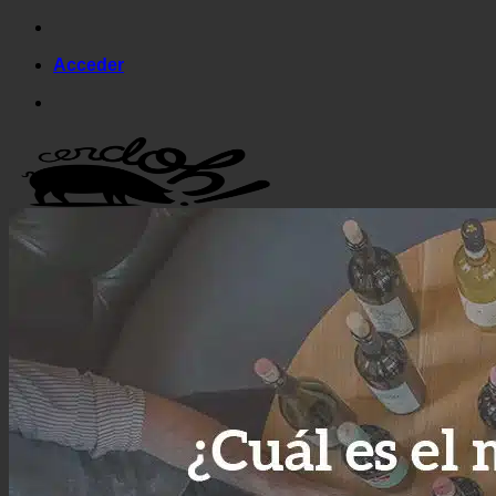
Saltar
al
Acceder
contenido
La Tienda Ibérica
Embutido
Jamón de bellota 100% ibérico
Paleta de bellota 100% ibérica
Lomo de bellota 100% ibérico
Cestas de Regalo