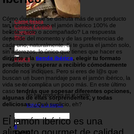
Cómo crees que se disfruta más de un producto
Carne fresca
tan increíble como el jamón ibérico 100% de
Conoce Cerdoh!
bellota, ¿solo o acompañado? La respuesta
Contacto
Blog
depende del momento y de las preferencias de
cada uno, naturalmente. Si te gusta el jamón solo,
Buscar
sin aderezos, lo único que tienes que hacer es
por:
dirigirte a la
tienda ibérica
, elegir tu formato
0,00
€
0
predilecto y esperar a recibirlo cómodamente
donde nos indiques. Pero si eres de l@s que
buscan un buen maridaje para el jamón ibérico, la
vida se te complica un poco más. En este último
caso
tendrás que sopesar diferentes opciones,
No hay productos en el carrito.
algunas de ellas sorprendentes, y todas
deliciosas
. ¿Qué suplicio, eh?
Volver a la tienda
Buscar
El jamón ibérico es una
por:
0
alimento gourmet de calidad
Carrito