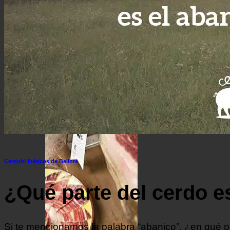
Lomo de bellota 100% ibérico
Cestas de Regalo
Surtido ibérico y jamón de la mejor calidad
Ofertas de Navidad
Cerdoh! Ibéricos de Bellota
¿Qué parte del cerdo es
Si te mencionamos la palabra “abanico”, ¿en qué p