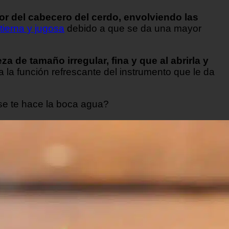
ior del cabecero del cerdo, envolviendo las
tierna y jugosa
debido a que se da una mayor
eza de tamaño irregular, fina y que al abrirla y
la función refrescante del instrumento que le da
se te hace la boca agua?