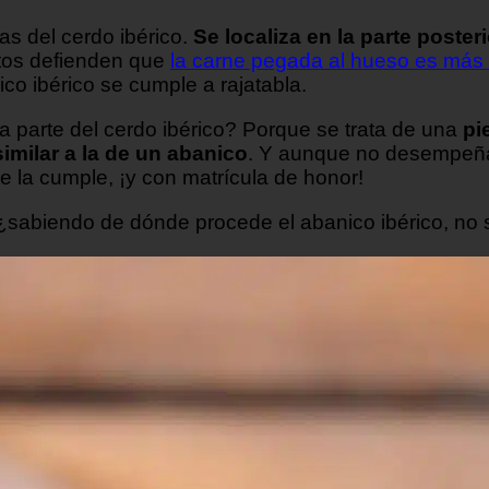
as del cerdo ibérico.
Se localiza en la parte poster
os defienden que
la carne pegada al hueso es más 
co ibérico se cumple a rajatabla.
 parte del cerdo ibérico? Porque se trata de una
pi
imilar a la de un abanico
. Y aunque no desempeña 
e la cumple, ¡y con matrícula de honor!
¿sabiendo de dónde procede el abanico ibérico, no 