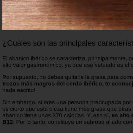
¿Cuáles son las principales característ
El abanico ibérico se caracteriza, principalmente, 
alto valor gastronómico, ya que ese veteado es el q
Por supuesto, no debes quitarle la grasa para comer
trozos más magros del cerdo ibérico, te aconsej
nada escrito!
Sin embargo, si eres una persona preocupada por tu
es cierto que esta pieza tiene más grasa que otras
abanico tiene unas 370 calorías. Y, eso sí,
es alto 
B12
. Por lo tanto, constituye un sabroso aliado co