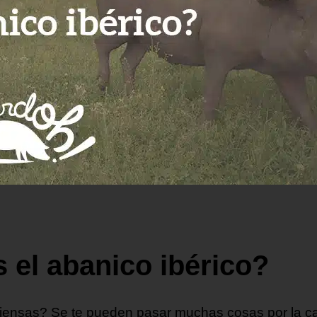
 el abanico ibérico?
iensas? Se te pueden pasar muchas cosas por la cab