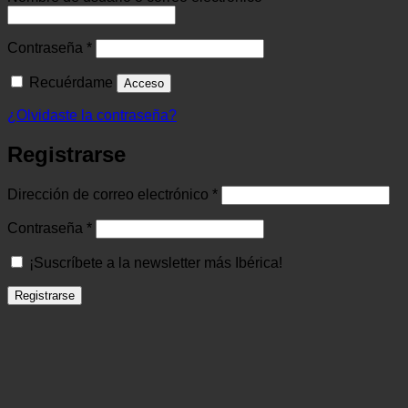
Obligatorio
Contraseña
*
Recuérdame
Acceso
¿Olvidaste la contraseña?
Registrarse
Obligatorio
Dirección de correo electrónico
*
Obligatorio
Contraseña
*
¡Suscríbete a la newsletter más Ibérica!
Registrarse