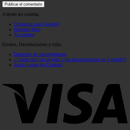
A tener en cuenta:
Contacta con Cerdoh!
Nuestro blog
Tu cuenta
Envíos, Devoluciones y más:
Derecho de desistimiento
¿Cómo son los envíos y las devoluciones en Cerdoh!?
Aviso Legal de Cerdoh!
V