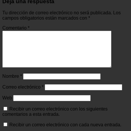
Deja una respuesta
Tu dirección de correo electrónico no será publicada.
Los
campos obligatorios están marcados con
*
Comentario
*
Nombre
*
Correo electrónico
*
Web
Recibir un correo electrónico con los siguientes
comentarios a esta entrada.
Recibir un correo electrónico con cada nueva entrada.