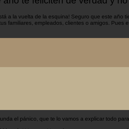
 año te feliciten de verdad y n
tá a la vuelta de la esquina! Seguro que este año 
us familiares, empleados, clientes o amigos. Pues e
da el pánico, que te lo vamos a explicar todo para q