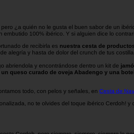
pero ¿a quién no le gusta el buen sabor de un ibéri
n embutido 100% ibérico. Y si alguien dice lo contrari
ortunado de recibirla es
nuestra cesta de producto
de alegría y hasta de dolor del crunch de tus costilla
go abriendola y encontrándose dentro un kit de
jamó
o, un queso curado de oveja Abadengo y una bote
contamos todo, con pelos y señales, en
Cesta de Navi
nalizada, no te olvides del toque ibérico Cerdoh! y
cesta Cerdoh, pero siempre, siempre, siempre le p