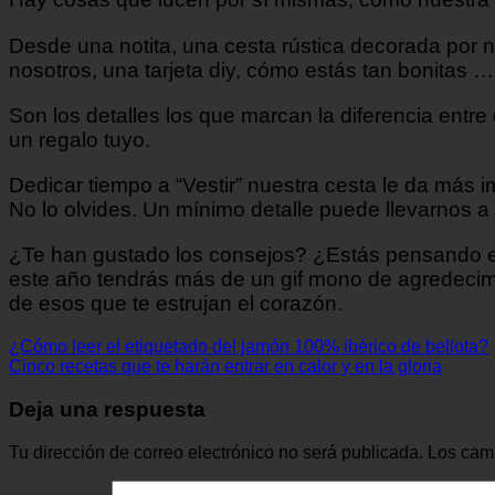
Desde una notita, una cesta rústica decorada por n
nosotros, una tarjeta diy, cómo estás tan bonitas …
Son los detalles los que marcan la diferencia entr
un regalo tuyo.
Dedicar tiempo a “Vestir” nuestra cesta le da más 
No lo olvides. Un mínimo detalle puede llevarnos a 
¿Te han gustado los consejos? ¿Estás pensando en
este año tendrás más de un gif mono de agredecimi
de esos que te estrujan el corazón.
¿Cómo leer el etiquetado del jamón 100% ibérico de bellota?
Cinco recetas que te harán entrar en calor y en la gloria
Deja una respuesta
Tu dirección de correo electrónico no será publicada.
Los cam