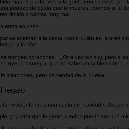
irla más! Y punto. Ves a la gente con su cesta por la
una pedazo de cesta que te mueres, cuando te la dan 
res tímido o cantas muy mal.
a entra en casa.
ogar se acercan a la cesta, como quién en la prehist
triga y la abre.
 se rompen corazones. “¿Otra vez whisky, pero si sa
 se oye a la suegra, que no sabes muy bien cómo, p
felicitaciones, pero de verdad de la buena.
l regalo
s tan evidente si es una cesta de navidad?¿Acaso n
lo, y querer que le guste a todos puede ser una mis
les marcan la diferencia entre sentirse especial o