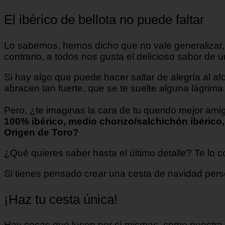
El ibérico de bellota no puede faltar
Lo sabemos, hemos dicho que no vale generalizar, 
contrario, a todos nos gusta el delicioso sabor de u
Si hay algo que puede hacer saltar de alegría al af
abracen tan fuerte, que se te suelte alguna lágrima 
Pero, ¿te imaginas la cara de tu querido mejor ami
100% ibérico, medio chorizo/salchichón ibéric
Origen de Toro?
¿Qué quieres saber hasta el último detalle? Te lo 
Si tienes pensado crear una cesta de navidad perso
¡Haz tu cesta única!
Hay cosas que lucen por sí mismas, como nuestra 