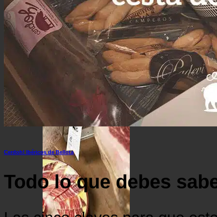
Lomo de bellota 100% ibérico
Cestas de Regalo
Surtido ibérico y jamón de la mejor calidad
Ofertas de Navidad
Cerdoh! Ibéricos de Bellota
Todo lo que debes sabe