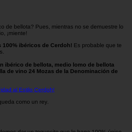
co de bellota? Pues, mientras no se demuestre lo
o, ¡miente!
s 100% ibéricos de Cerdoh!
Es probable que te
s.
n ibérico de bellota, medio lomo de bellota
lla de vino 24 Mozas de la Denominación de
dad al Estilo Cerdoh!
 queda como un rey.
odemos dar un toquecito que lo haga 100% único.