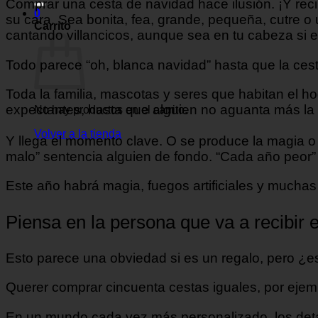
Comprar una cesta de navidad hace ilusión. ¡Y recib
0
su cara. Sea bonita, fea, grande, pequeña, cutre o 
Carrito
cantando villancicos, aunque sea en tu cabeza si e
Todo parece “oh, blanca navidad” hasta que la cest
Toda la familia, mascotas y seres que habitan el h
expectantes, hasta que alguien no aguanta más la in
No hay productos en el carrito.
Volver a la tienda
Y llega el momento clave. O se produce la magia o
malo” sentencia alguien de fondo. “Cada año peor”
Este año habrá magia, fuegos artificiales y muchas 
Piensa en la persona que va a recibir e
Esto parece una obviedad si es un regalo, pero ¿e
Querer comprar cincuenta cestas iguales, por ejemp
En un mundo cada vez más personalizado, los detal