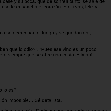
 calle y su boca, que de sonreír tanto, se sale de
se te ensancha el corazón. Y allí vas, feliz y
oria se acercaban al fuego y se quedan ahí,
ben que lo odio?”. “Pues ese vino es un poco
ero siempre que se abre una cesta está ahí.
o lo es?
ión imposible… Sé detallista.
 sentirse uno más. Dedicar unos segundos a pensar