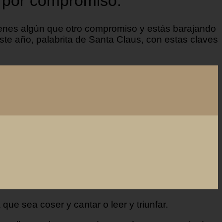
o por compromiso.
tienes algún que otro compromiso y estás barajando
ste año, palabrita de Santa Claus, con estas claves
ue sea coser y cantar o leer y triunfar.