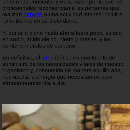
en la masa muscular y es la razón por la que los
profesionales recomiendan a las personas que
realizan
deporte
o una actividad intensa incluir el
lomo ibérico en su dieta diaria.
Y, por si lo dicho hasta ahora fuera poco, es rico
en sodio, ácido oleico, hierro y grasas, y no
contiene hidratos de carbono.
En definitiva, el
lomo
ibérico es una fuente de
suministro de las necesidades vitales de nuestro
organismo y, consumido de manera equilibrada,
nos aporta la energía que necesitamos para
afrontar nuestro día a día.