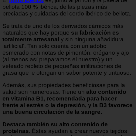
El
lomo ibérico
es, junto al jamón y la paleta de
bellota 100 % ibérica, de las piezas más
preciadas y cuidadas del cerdo ibérico de bellota.
Se trata de uno de los derivados cárnicos más
naturales que hay
porque
su fabricación es
totalmente artesanal
y sin ninguna añadidura
‘artificial’. Tan sólo cuenta con un adobo
esmerado con notas de pimentón, orégano y ajo
(al menos así preparamos el nuestro) y un
veteado repleto de pequeñas infiltraciones de
grasa que le otorgan un sabor potente y untuoso.
Además, sus propiedades beneficiosas para la
salud son numerosas. Tiene un
alto contenido
en vitamina B1, recomendada para hacer
frente al estrés o la depresión, y la B3 favorece
una buena circulación de la sangre.
Destaca también su alto contenido de
proteínas
. Éstas ayudan a crear nuevos tejidos