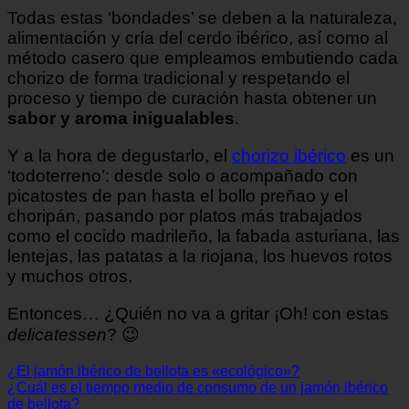
Todas estas ‘bondades’ se deben a la naturaleza,
alimentación y cría del cerdo ibérico, así como al
método casero que empleamos embutiendo cada
chorizo de forma tradicional y respetando el
proceso y tiempo de curación hasta obtener un
sabor y aroma inigualables
.
Y a la hora de degustarlo, el
chorizo ibérico
es un
‘todoterreno’: desde solo o acompañado con
picatostes de pan hasta el bollo preñao y el
choripán, pasando por platos más trabajados
como el cocido madrileño, la fabada asturiana, las
lentejas, las patatas a la riojana, los huevos rotos
y muchos otros.
Entonces… ¿Quién no va a gritar ¡Oh! con estas
delicatessen
? 😉
¿El jamón ibérico de bellota es «ecológico»?
¿Cuál es el tiempo medio de consumo de un jamón ibérico
de bellota?