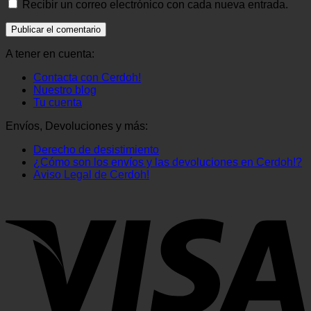
Recibir un correo electrónico con cada nueva entrada.
A tener en cuenta:
Contacta con Cerdoh!
Nuestro blog
Tu cuenta
Envíos, Devoluciones y más:
Derecho de desistimiento
¿Cómo son los envíos y las devoluciones en Cerdoh!?
Aviso Legal de Cerdoh!
V