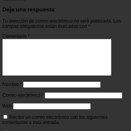
Deja una respuesta
Tu dirección de correo electrónico no será publicada.
Los
campos obligatorios están marcados con
*
Comentario
*
Nombre
*
Correo electrónico
*
Web
Recibir un correo electrónico con los siguientes
comentarios a esta entrada.