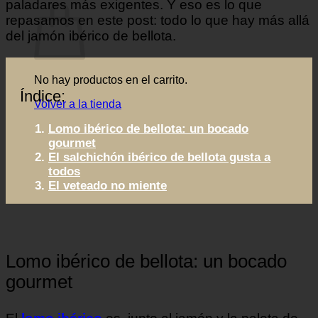
paladares más exigentes. Y eso es lo que
repasamos en este post: todo lo que hay más allá
del jamón ibérico de bellota.
No hay productos en el carrito.
Índice:
Volver a la tienda
Lomo ibérico de bellota: un bocado
gourmet
El salchichón ibérico de bellota gusta a
todos
El veteado no miente
Lomo ibérico de bellota: un bocado
gourmet