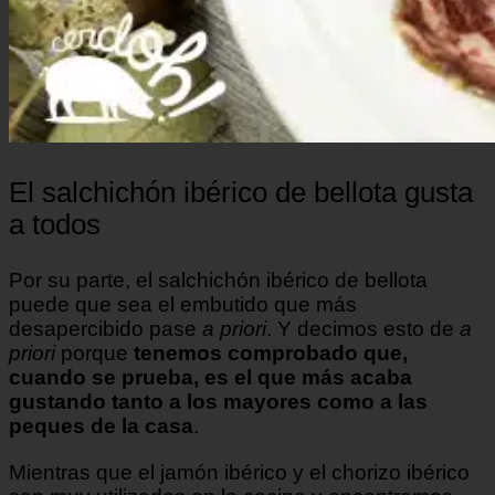
El salchichón ibérico de bellota gusta
a todos
Por su parte, el
salchichón ibérico de bellota
puede que sea el embutido que más
desapercibido pase
a priori
. Y decimos esto de
a
priori
porque
tenemos comprobado que,
cuando se prueba, es el que más acaba
gustando tanto a los mayores como a las
peques de la casa
.
Mientras que el jamón ibérico y el chorizo ibérico