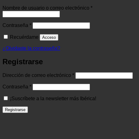
Obligatorio
Nombre de usuario o correo electrónico
*
Obligatorio
Contraseña
*
Recuérdame
Acceso
¿Olvidaste la contraseña?
Registrarse
Obligatorio
Dirección de correo electrónico
*
Obligatorio
Contraseña
*
¡Suscríbete a la newsletter más Ibérica!
Registrarse