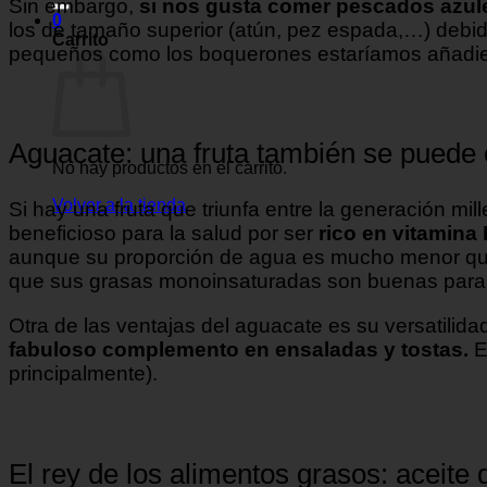
Sin embargo,
si nos gusta comer pescados azul
0
los de tamaño superior (atún, pez espada,…) deb
Carrito
pequeños como los boquerones estaríamos añadiend
Aguacate: una fruta también se puede 
No hay productos en el carrito.
Volver a la tienda
Si hay una fruta que triunfa entre la generación mi
beneficioso para la salud por ser
rico en vitamina 
aunque su proporción de agua es mucho menor que la
que sus grasas monoinsaturadas son buenas para
Otra de las ventajas del aguacate es su versatilid
fabuloso complemento en ensaladas y tostas.
E
principalmente).
El rey de los alimentos grasos: aceite d