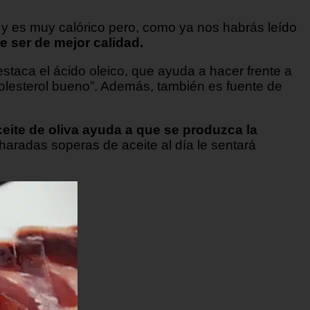
s y es muy calórico pero, como ya nos habrás leído
e ser de mejor calidad.
taca el ácido oleico, que ayuda a hacer frente a
colesterol bueno”. Además, también es fuente de
ceite de oliva ayuda a que se produzca la
charadas soperas de aceite al día le sentará