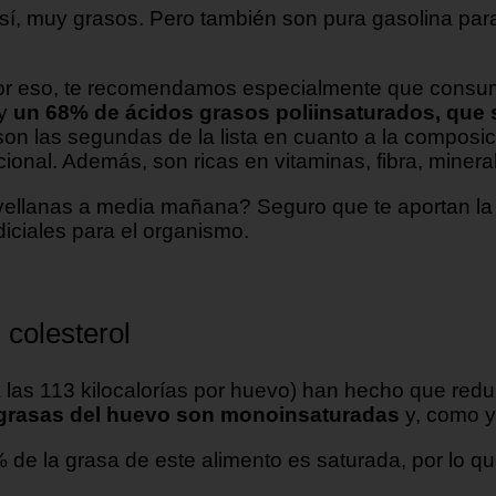
 sí, muy grasos. Pero también son pura gasolina pa
or eso, te recomendamos especialmente que consum
 y
un 68% de ácidos grasos poliinsaturados, que s
son las segundas de la lista en cuanto a la composici
cional. Además, son ricas en vitaminas, fibra, minera
llanas a media mañana? Seguro que te aportan la e
iciales para el organismo.
 colesterol
o a las 113 kilocalorías por huevo) han hecho que re
s grasas del huevo son monoinsaturadas
y, como ya
,8% de la grasa de este alimento es saturada, por lo