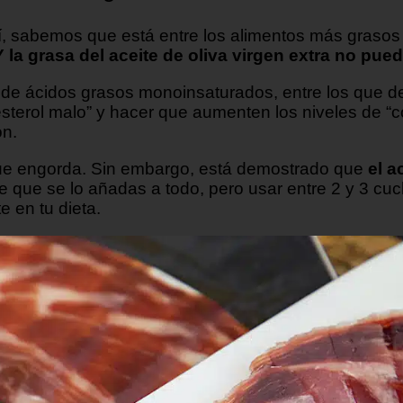
Y sí, sabemos que está entre los alimentos más graso
 la grasa del aceite de oliva virgen extra no pued
 ácidos grasos monoinsaturados, entre los que des
lesterol malo” y hacer que aumenten los niveles de “
ón.
ue engorda. Sin embargo, está demostrado que
el a
a de que se lo añadas a todo, pero usar entre 2 y 3 cu
 en tu dieta.