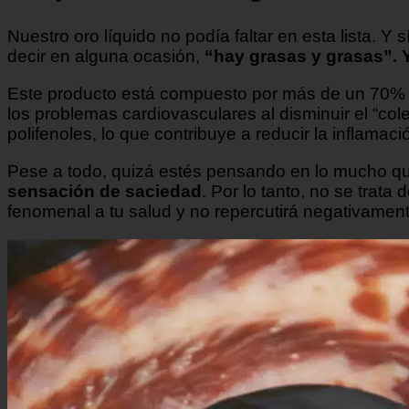
Nuestro oro líquido no podía faltar en esta lista. 
decir en alguna ocasión,
“hay grasas y grasas”. Y
Este producto está compuesto por más de un 70% de
los problemas cardiovasculares al disminuir el “co
polifenoles, lo que contribuye a reducir la inflamaci
Pese a todo, quizá estés pensando en lo mucho q
sensación de saciedad
. Por lo tanto, no se trat
fenomenal a tu salud y no repercutirá negativamente