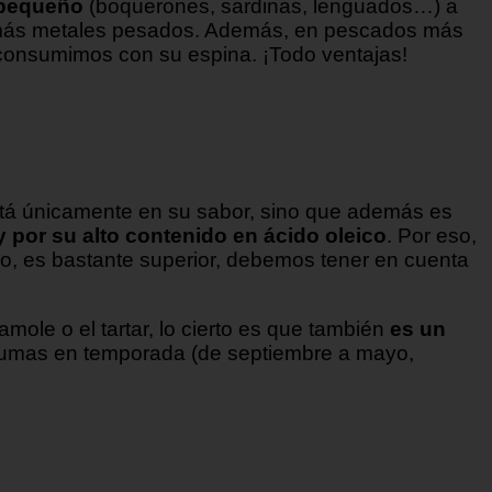
 pequeño
(boquerones, sardinas, lenguados…) a
s más metales pesados. Además, en pescados más
 consumimos con su espina. ¡Todo ventajas!
 está únicamente en su sabor, sino que además es
 y por su alto contenido en ácido oleico
. Por eso,
rio, es bastante superior, debemos tener en cuenta
mole o el tartar, lo cierto es que también
es un
umas en temporada (de septiembre a mayo,