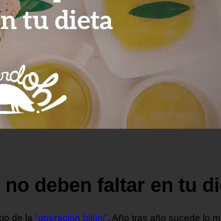
no deben faltar en tu di
cio de la
“operación bikini”
. Año tras año sucede lo 