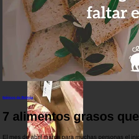
Lomo de bellota 100% ibérico
Cestas de Regalo
Surtido ibérico y jamón de la mejor calidad
Ofertas de Navidad
Ibéricos de Bellota
7 alimentos grasos que 
El mes de abril marca para muchas personas el ini