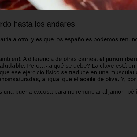
rdo hasta los andares!
atria a otro, y es que los españoles podemos renun
mbién). A diferencia de otras carnes,
el jamón ibér
aludable.
Pero…¿a qué se debe? La clave está en
o que ese ejercicio físico se traduce en una musculat
insaturadas, al igual que el aceite de oliva. Y, por 
es una buena excusa para no renunciar al jamón ibéri