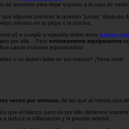
o de armarios para dejar espacio a la ropa de vera
r que algunas prendas te quedan “justas” después d
uerpo serrano en la playa o la piscina.
ra sí) a cumplir a rajatabla todos esos
buenos prop
igero por allá… Pero
erróneamente equiparamos cui
chos casos estamos equivocados!
bles y no deben faltar en tus menús? ¡Toma nota!
tres veces por semana,
de las que al menos una de
ico que el blanco, pero no por ello debemos suprimir
reducir la inflamación y la presión arterial.