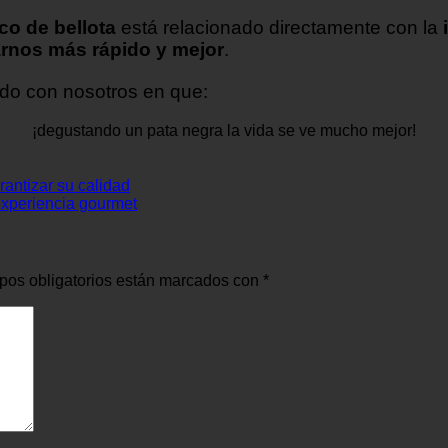
co de bellota
está relacionado directamente con la
rnos más rápido y mejor
.
rdo con nosotros en que:
¡degustando un pata negra la vida se ve mucho mejor!
rantizar su calidad
 experiencia gourmet
pos obligatorios están marcados con
*