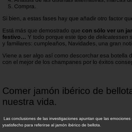
Compra.
Si bien, a estas fases hay que añadir otro factor 
Está más que demostrado que
con sólo ver un ja
festivo…
Y todo porque este tipo de
delicatessen
s
y familiares: cumpleaños, Navidades, una gran not
Viene a ser algo así como descorchar esa botella 
con el mejor de los champanes por lo éxitos conse
Comer jamón ibérico de bellot
nuestra vida.
Las conclusiones de las investigaciones apuntan que las emociones g
ysatisfecho para referirse al jamón ibérico de bellota.