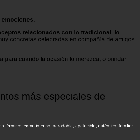
s
emociones
.
ceptos relacionados con lo tradicional, lo
muy concretas celebradas en compañía de amigos
a para cuando la ocasión lo merezca, o brindar
entos más especiales de
 términos como intenso, agradable, apetecible, auténtico, familiar