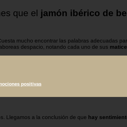
nes que el
jamón ibérico de be
. Cuesta mucho encontrar las palabras adecuadas pa
 saboreas despacio, notando cada uno de sus
matic
mociones positivas
mos. Llegamos a la conclusión de que
hay sentimient