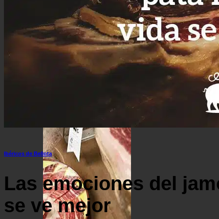
Lomo de bellota 100% ibérico
Cestas de Regalo
Surtido ibérico y jamón de la mejor calidad
Ofertas de Navidad
Ibéricos de Bellota
Las emociones del jamó
se ve mejor