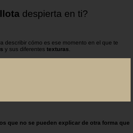
llota
despierta en ti?
ra describir cómo es ese momento en el que te
es
y sus diferentes
texturas
.
os que no se pueden explicar de otra forma que