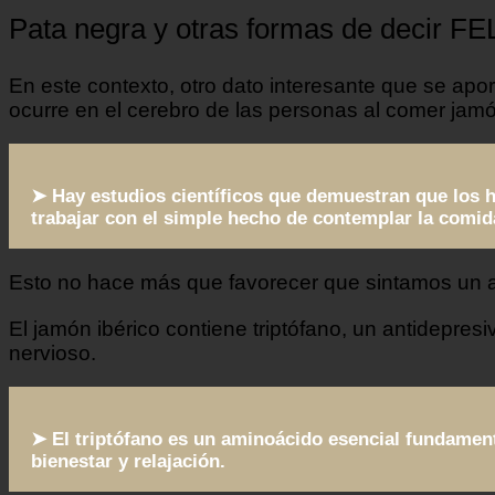
Pata negra y otras formas de decir F
En este contexto, otro dato interesante que se apo
ocurre en el cerebro de las personas al comer jamó
➤ Hay estudios científicos que demuestran que los 
trabajar con el simple hecho de contemplar la comid
Esto no hace más que favorecer que sintamos un 
El jamón ibérico contiene triptófano, un antidepres
nervioso.
➤ El triptófano es un aminoácido esencial fundament
bienestar y relajación.