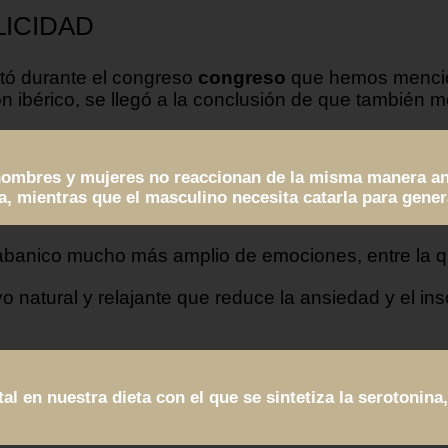
ELICIDAD
rtó durante el congreso
congreso
que hemos mencion
n ibérico, se llegó a la conclusión de que también m
hombres y mujeres no reaccionan de la misma manera an
a, mientras que el masculino necesita catarla para gene
abanico mucho más amplio de emociones, entre la 
ivo natural y relajante que reduce la ansiedad y el i
al en nuestra dieta con el que se sintetiza la serotoni