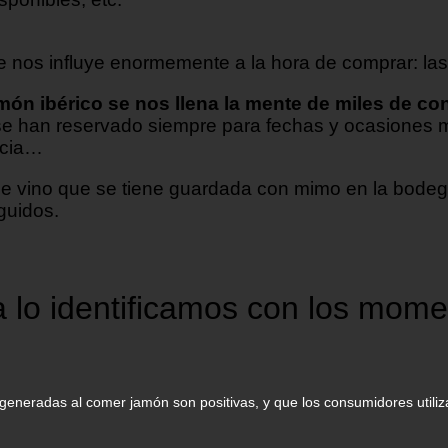
que nos influye enormemente a la hora de comprar: la
món ibérico se nos llena la mente de miles de con
e han reservado siempre para fechas y ocasiones 
icia…
de vino que se tiene guardada con mimo en la bodeg
guidos.
a lo identificamos con los mom
eneradas al comer jamón son positivas, y que los consumidores utilizan