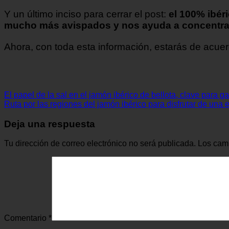
Y un último inciso para cerrar el post:
el 100% ibéri
mucho más avispados y nos ayuda a concentra
Ahora, con toda esta información, estarás de acue
El papel de la sal en el jamón ibérico de bellota, clave para ga
Ruta por las regiones del jamón ibérico para disfrutar de una
Deja una respuesta
Tu dirección de correo electrónico no será publicada.
Los cam
Comentario
*