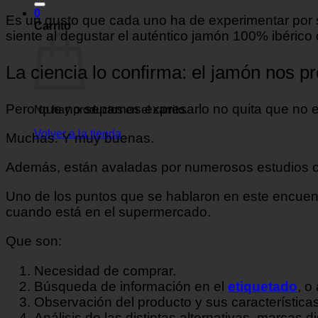
0
Es un gusto que cada uno ha de experimentar por 
Carrito
siente al degustar el auténtico jamón 100% ibérico 
La ciencia lo confirma: el jamón nos 
Pero que no sepamos expresarlo no quita que no 
No hay productos en el carrito.
Volver a la tienda
Muchas. Y muy buenas.
Además, están avaladas por numerosos estudios cie
Uno de los puntos que se hablaron en este encuentr
cuando está en el supermercado.
Que son:
Necesidad de comprar.
Búsqueda de información en el
etiquetado
, o
Observación del producto y sus característica
Análisis de las distintas alternativas, marcas di