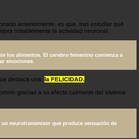
ado anteriormente, es que, tras estudiar qué
ejora notablemente la actividad neuronal.
te los alimentos. El cerebro femenino comienza a
rar emociones.
que destaca una:
la FELICIDAD.
nsomnio gracias a su efecto calmante del sistema
na, un neurotransmisor que produce sensación de