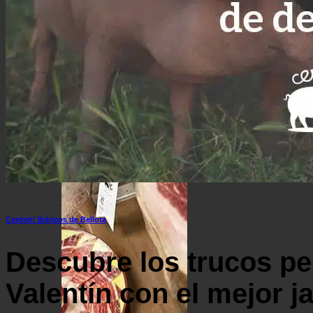
Lomo de bellota 100% ibérico
Cestas de Regalo
Surtido ibérico y jamón de la mejor calidad
Ofertas de Navidad
Cerdoh! Ibéricos de Bellota
Descubre los trucos pe
Valentín con el mejor j