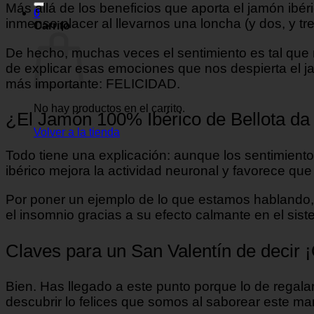
Más allá de los beneficios que aporta el jamón ibé
0
inmenso placer al llevarnos una loncha (y dos, y tr
Carrito
De hecho, muchas veces el sentimiento es tal que 
de explicar esas emociones que nos despierta
el 
más importante: FELICIDAD.
No hay productos en el carrito.
¿El Jamón 100% Ibérico de Bellota da 
Volver a la tienda
Todo tiene una explicación: aunque los sentimientos
ibérico mejora la actividad neuronal y favorece 
Por poner un ejemplo de lo que estamos hablando, e
el insomnio gracias a su efecto calmante en el sis
Claves para un San Valentín de decir 
Bien. Has llegado a este punto porque lo de regala
descubrir lo felices que somos al saborear este ma