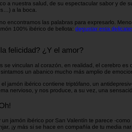
rico a nuestra salud, de su espectacular sabor y de
es…) a la boca.
no encontramos las palabras para expresarlo. Menos
jamón 100% ibérico de bellota:
degustar esta delicat
la felicidad? ¿Y el amor?
 se vinculan al corazón, en realidad, el cerebro es 
que sintamos un abanico mucho más amplio de emoci
l jamón ibérico contiene triptófano, un antidepresiv
tema nervioso, y nos produce, a su vez, una sensació
¡Oh!
r un jamón ibérico por San Valentín te parece -com
njar, ¡y más si se hace en compañía de tu media nar