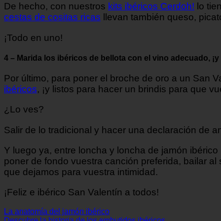
De hecho, con nuestros
kits ibéricos Cerdoh!
lo tie
cestas de cositas ricas
llevan también queso, picato
¡Todo en uno!
4 – Marida los ibéricos de bellota con el vino adecuado, ¡y
Por último, para poner el broche de oro a un San 
ibéricos
, ¡y listos para hacer un brindis para que v
¿Lo ves?
Salir de lo tradicional y hacer una declaración de a
Y luego ya, entre loncha y loncha de jamón ibérico p
poner de fondo vuestra canción preferida, bailar 
que dejamos para vuestra intimidad.
¡Feliz e ibérico San Valentín a todos!
La anatomía del jamón ibérico
Descubre la historia de los embutidos ibéricos