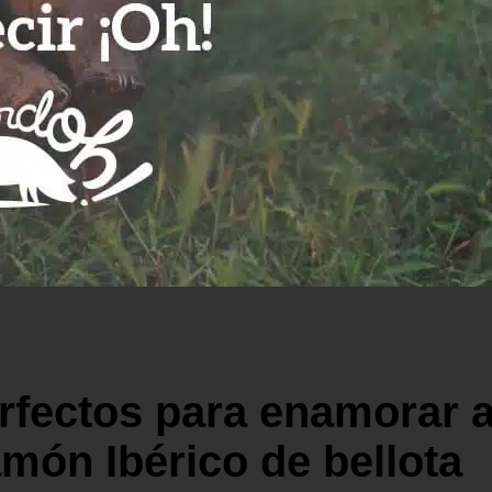
rfectos para enamorar a
amón Ibérico de bellota