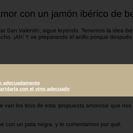
amor con un jamón ibérico de be
ar San Valentín, sigue leyendo. Tenemos la idea ibé
ho. ¡Ah! Y ve preparando el anillo porque después de
lo adecuadamente
aridarla con el vino adecuado
e van los tiros de esta ‘propuesta amorosa’ que nos
e con un pata negra, y te comentamos por qué.