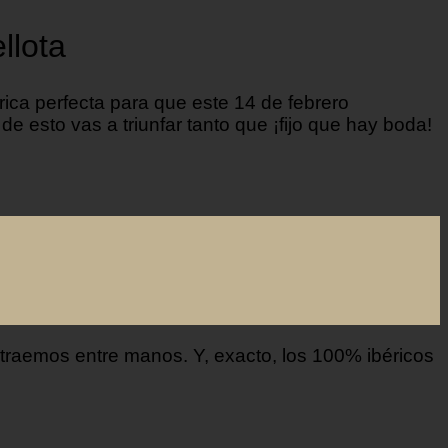
llota
rica perfecta para que este 14 de febrero
 esto vas a triunfar tanto que ¡fijo que hay boda!
 traemos entre manos. Y, exacto, los 100% ibéricos