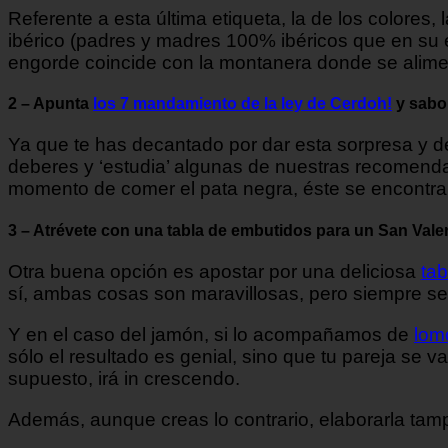
Referente a esta última etiqueta, la de los colores
ibérico (padres y madres 100% ibéricos que en su 
engorde coincide con la montanera donde se alimen
2 – Apunta
los 7 mandamiento de la ley de Cerdoh!
y sabor
Ya que te has decantado por dar esta sorpresa y dec
deberes y ‘estudia’ algunas de nuestras
recomendac
momento de comer el pata negra, éste se encontra
3 – Atrévete con una tabla de embutidos para un San Valen
Otra buena opción es apostar por una deliciosa
ta
sí, ambas cosas son maravillosas, pero siempre s
Y en el caso del jamón, si lo acompañamos de
lom
sólo el resultado es genial, sino que tu pareja se
supuesto, irá in crescendo.
Además, aunque creas lo contrario, elaborarla tam