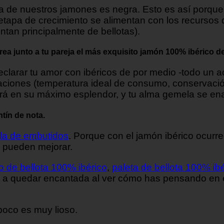
, la de nuestros jamones es negra. Esto es así porqu
etapa de crecimiento se alimentan con los recursos 
tan principalmente de bellotas).
ea junto a tu pareja el más exquisito jamón 100% ibérico de
larar tu amor con ibéricos de por medio -todo un acie
iones (temperatura ideal de consumo, conservació
rá en su máximo esplendor, y tu alma gemela se en
tín de nota.
bla de embutidos
. Porque con el jamón ibérico ocurre
e pueden mejorar.
o de bellota 100% ibérico
,
paleta de bellota 100% ib
 va a quedar encantada al ver cómo has pensando en e
poco es muy lioso.