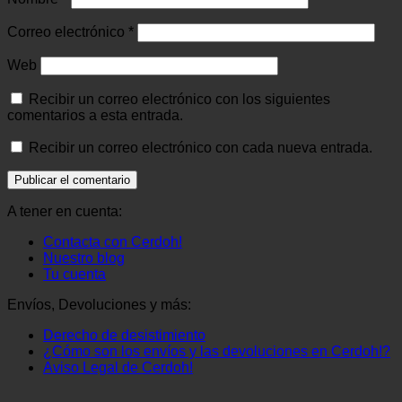
Correo electrónico
*
Web
Recibir un correo electrónico con los siguientes
comentarios a esta entrada.
Recibir un correo electrónico con cada nueva entrada.
A tener en cuenta:
Contacta con Cerdoh!
Nuestro blog
Tu cuenta
Envíos, Devoluciones y más:
Derecho de desistimiento
¿Cómo son los envíos y las devoluciones en Cerdoh!?
Aviso Legal de Cerdoh!
V