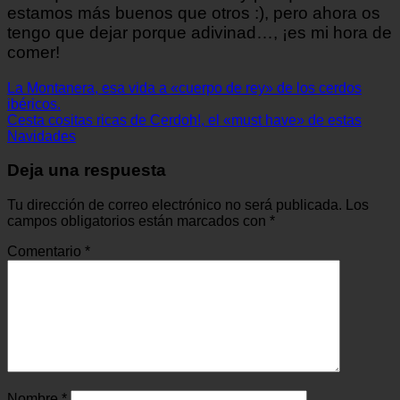
estamos más buenos que otros :), pero ahora os
tengo que dejar porque adivinad…, ¡es mi hora de
comer!
La Montanera, esa vida a «cuerpo de rey» de los cerdos
ibéricos.
Cesta cositas ricas de Cerdoh!, el «must have» de estas
Navidades
Deja una respuesta
Tu dirección de correo electrónico no será publicada.
Los
campos obligatorios están marcados con
*
Comentario
*
Nombre
*