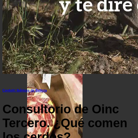
Surtido ibérico y jamón de la mejor calidad
Ofertas de Navidad
Cerdoh! Ibéricos de Bellota
Consultorio de Oinc
Tercero. ¿Qué comen
los cerdos?