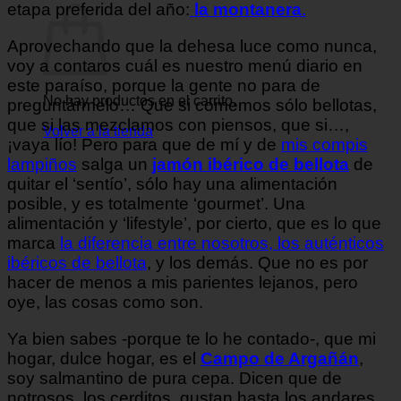
etapa preferida del año:
la montanera
.
Aprovechando que la dehesa luce como nunca,
voy a contaros cuál es nuestro menú diario en
este paraíso, porque la gente no para de
No hay productos en el carrito.
preguntármelo… Que si comemos sólo bellotas,
que si las mezclamos con piensos, que si…,
Volver a la tienda
¡vaya lío! Pero para que de mí y de
mis compis
lampiños
salga un
jamón ibérico de bellota
de
quitar el ‘sentío’, sólo hay una alimentación
posible, y es totalmente ‘gourmet’. Una
alimentación y ‘lifestyle’, por cierto, que es lo que
marca
la diferencia entre nosotros, los auténticos
ibéricos de bellota
, y los demás. Que no es por
hacer de menos a mis parientes lejanos, pero
oye, las cosas como son.
Ya bien sabes -porque te lo he contado-, que mi
hogar, dulce hogar, es el
Campo de Argañán
,
soy salmantino de pura cepa. Dicen que de
notrosos, los cerditos, gustan hasta los andares,