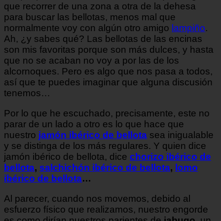
que recorrer de una zona a otra de la dehesa
para buscar las bellotas, menos mal que
normalmente voy con algún otro amigo
lampiño
.
Ah, ¿y sabes qué? Las bellotas de las encinas
son mis favoritas porque son más dulces, y hasta
que no se acaban no voy a por las de los
alcornoques. Pero es algo que nos pasa a todos,
así que te puedes imaginar que alguna discusión
tenemos…
Por lo que he escuchado, precisamente, este no
parar de un lado a otro es lo que hace que
nuestro
jamón ibérico de bellota
sea inigualable
y se distinga de los más regulares. Y quien dice
jamón ibérico de bellota, dice
chorizo ibérico de
bellota
,
salchichón ibérico de bellota
,
lomo
ibérico de bellota
…
Al parecer, cuando nos movemos, debido al
esfuerzo físico que realizamos, nuestro engorde
es como dirían nuestros parientes de
jabugo
, un