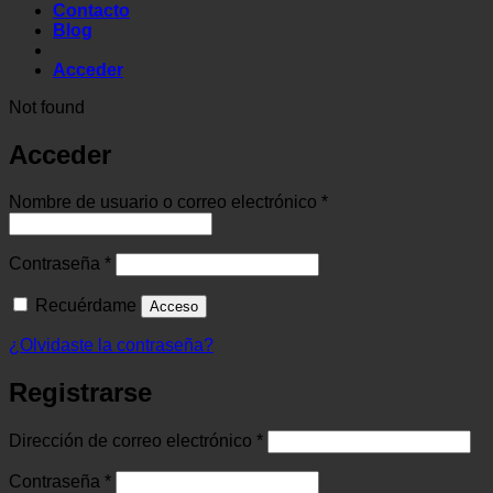
Contacto
Blog
Acceder
Not found
Acceder
Obligatorio
Nombre de usuario o correo electrónico
*
Obligatorio
Contraseña
*
Recuérdame
Acceso
¿Olvidaste la contraseña?
Registrarse
Obligatorio
Dirección de correo electrónico
*
Obligatorio
Contraseña
*